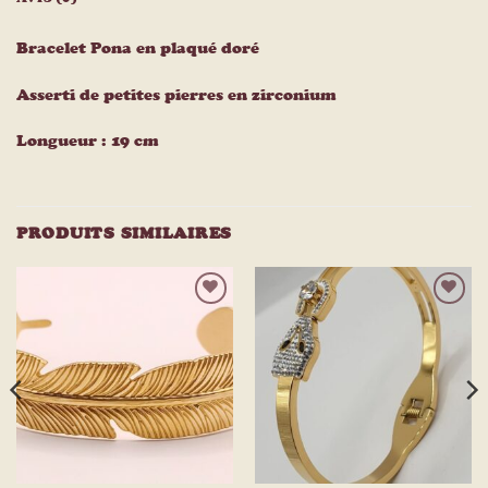
Bracelet Pona en plaqué doré
Asserti de petites pierres en zirconium
Longueur : 19 cm
PRODUITS SIMILAIRES
Ajouter
Ajouter
à la
à la
liste
liste
d’envies
d’envies