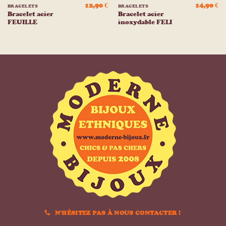
12,90
€
14,90
€
BRACELETS
BRACELETS
Bracelet acier
Bracelet acier
FEUILLE
inoxydable FELI
N'HÉSITEZ PAS À NOUS CONTACTER !