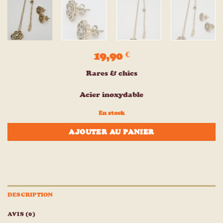
19,90
€
Rares & chics
Acier inoxydable
En stock
AJOUTER AU PANIER
DESCRIPTION
AVIS (0)