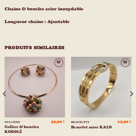
Chaine & boucles acier inoxydable
Longueur chaine : Ajustable
PRODUITS SIMILAIRES
Ajouter
Ajouter
à la
à la
liste
liste
d’envies
d’envies
39,90
€
14,90
€
COLLIERS
BRACELETS
Collier & boucles
Bracelet acier KALO
KOROLÉ