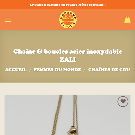
Passer
Livraison gratuite en France Métropolitaine !
au
contenu
Chaine & boucles acier inoxydable
ZALI
ACCUEIL
/
FEMMES DU MONDE
/
CHAÎNES DE COU
Ajouter
à la liste
d’envies