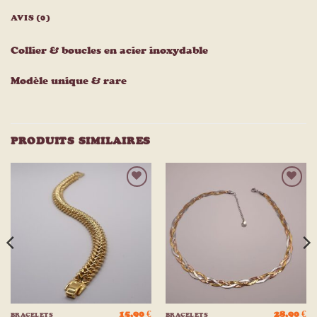
AVIS (0)
Collier & boucles en acier inoxydable
Modèle unique & rare
PRODUITS SIMILAIRES
Ajouter
Ajouter
à la
à la
liste
liste
d’envies
d’envies
15,90
€
28,90
€
BRACELETS
BRACELETS