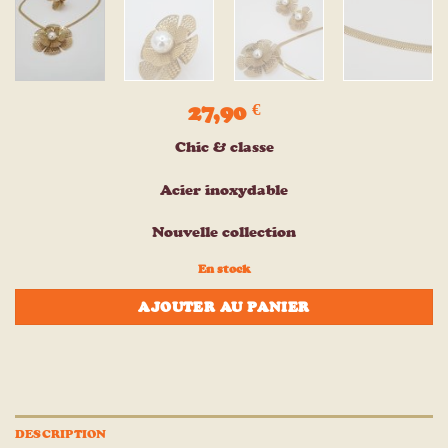
27,90
€
Chic & classe
Acier inoxydable
Nouvelle collection
En stock
AJOUTER AU PANIER
DESCRIPTION