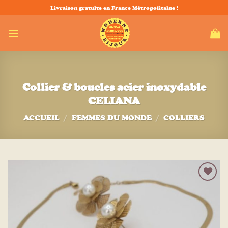
Passer
Livraison gratuite en France Métropolitaine !
au
contenu
Collier & boucles acier inoxydable
CELIANA
ACCUEIL
/
FEMMES DU MONDE
/
COLLIERS
Ajouter
à la liste
d’envies